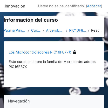
Salta al contenido principal
innovacion
Usted no se ha identificado. (
Acceder
)
Información del curso
Página Principal
Cursos
Arcerobotica
PIC16F877X
Resumen
Los Microcontroladores PIC16F877X
Este curso es sobre la familia de Microcontroladores
PIC16F87X
Bloques
Bloques
Salta Navegación
Navegación