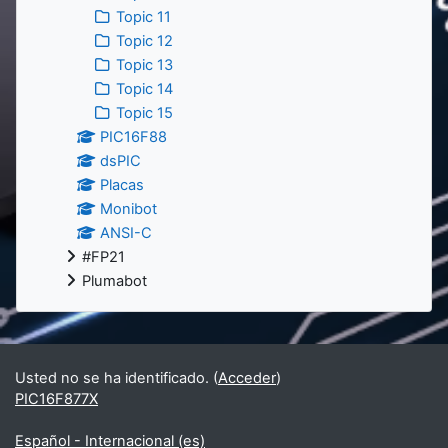
Topic 11
Topic 12
Topic 13
Topic 14
Topic 15
PIC16F88
dsPIC
Placas
Monibot
ANSI-C
#FP21
Plumabot
Usted no se ha identificado. (
Acceder
)
PIC16F877X
Español - Internacional ‎(es)‎