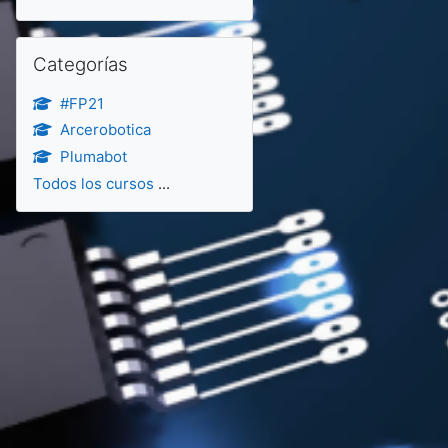
Salta Categorías
Categorías
#FP21
Arcerobotica
Plumabot
Todos los cursos
...