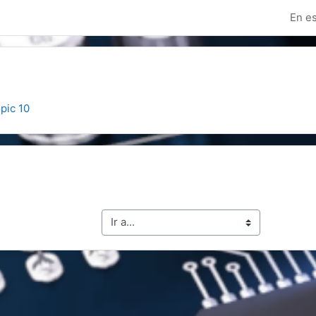
En es
pic 10
line