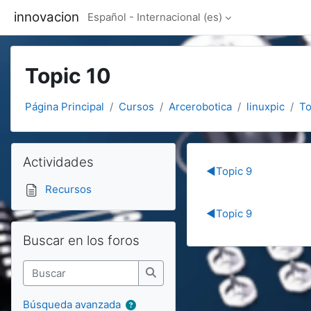
Salta al contenido principal
innovacion
Español - Internacional ‎(es)‎
Topic 10
Página Principal
Cursos
Arcerobotica
linuxpic
To
Bloques
Salta Actividades
Actividades
Section out
◀︎
Topic 9
Recursos
◀︎
Topic 9
Salta Buscar en los foros
Buscar en los foros
Buscar
Buscar
Búsqueda avanzada