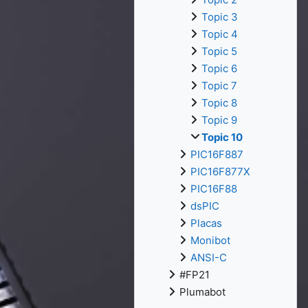
Topic 3
Topic 4
Topic 5
Topic 6
Topic 7
Topic 8
Topic 9
Topic 10
PIC16F887
PIC16F877X
PIC16F88
dsPIC
Placas
Monibot
ANSI-C
#FP21
Plumabot