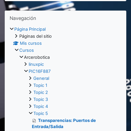
Bloques
Bloques
Salta Navegación
Navegación
Página Principal
Páginas del sitio
Mis cursos
Cursos
Arcerobotica
linuxpic
PIC16F887
General
Topic 1
Topic 2
Topic 3
Topic 4
Topic 5
Transparencias: Puertos de
Entrada/Salida