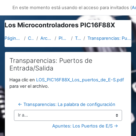
Salta al contenido principal
innovacion
En este momento está usando el acceso para invitados (
A
Los Microcontroladores PIC16F88X
Página Principal
Cursos
Arcerobotica
PIC16F887
Topic 5
Transparencias: Puertos de Entrada/Salida
Transparencias: Puertos de
Entrada/Salida
Requisitos de finalización
Haga clic en
LOS_PIC16F88X_Los_puertos_de_E-S.pdf
para ver el archivo.
← Transparencias: La palabra de configuración
Ir a...
Apuntes: Los Puertos de E/S →