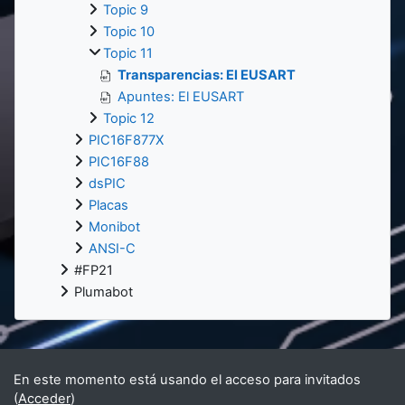
Topic 9
Topic 10
Topic 11
Transparencias: El EUSART
Apuntes: El EUSART
Topic 12
PIC16F877X
PIC16F88
dsPIC
Placas
Monibot
ANSI-C
#FP21
Plumabot
En este momento está usando el acceso para invitados
(
Acceder
)