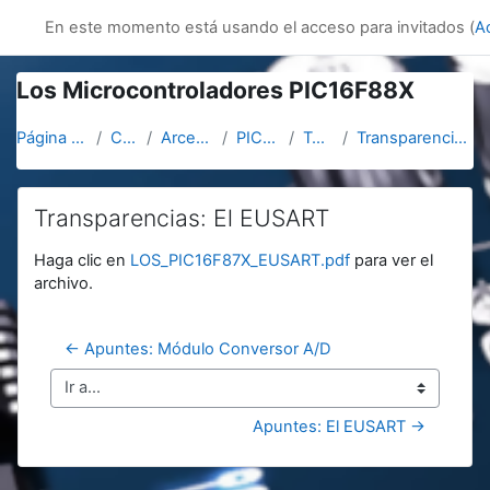
Salta al contenido principal
innovacion
En este momento está usando el acceso para invitados (
A
Los Microcontroladores PIC16F88X
Página Principal
Cursos
Arcerobotica
PIC16F887
Topic 11
Transparencias: El EUSART
Transparencias: El EUSART
Requisitos de finalización
Haga clic en
LOS_PIC16F87X_EUSART.pdf
para ver el
archivo.
← Apuntes: Módulo Conversor A/D
Ir a...
Apuntes: El EUSART →