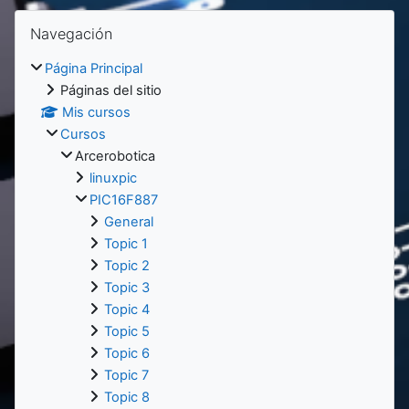
Bloques
Bloques
Salta Navegación
Navegación
Página Principal
Páginas del sitio
Mis cursos
Cursos
Arcerobotica
linuxpic
PIC16F887
General
Topic 1
Topic 2
Topic 3
Topic 4
Topic 5
Topic 6
Topic 7
Topic 8