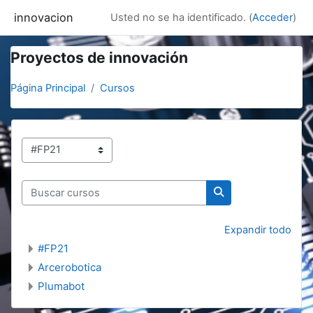
Salta al contenido principal
innovacion
Usted no se ha identificado. (
Acceder
)
Proyectos de innovación
Página Principal
Cursos
Categorías
Buscar cursos
Buscar cursos
Expandir todo
#FP21
Arcerobotica
Plumabot