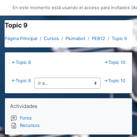
Salta al contenido principal
innovacion
En este momento está usando el acceso para invitados (
A
Topic 9
Página Principal
Cursos
Plumabot
PEB12
Topic 9
Section outline
←
Topic 8
→
Topic 10
←
Topic 8
→
Topic 10
Bloques
Salta Actividades
Actividades
Foros
Recursos