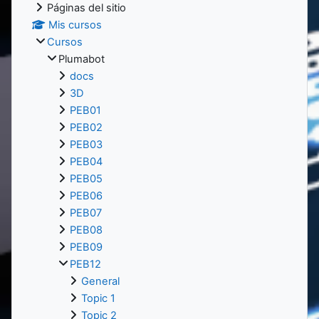
Páginas del sitio
Mis cursos
Cursos
Plumabot
docs
3D
PEB01
PEB02
PEB03
PEB04
PEB05
PEB06
PEB07
PEB08
PEB09
PEB12
General
Topic 1
Topic 2