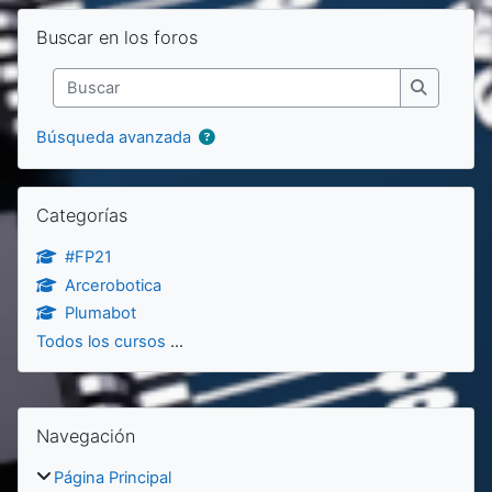
Salta Buscar en los foros
Buscar en los foros
Buscar
Buscar
Búsqueda avanzada
Salta Categorías
Categorías
#FP21
Arcerobotica
Plumabot
Todos los cursos
...
Bloques
Salta Navegación
Navegación
Página Principal