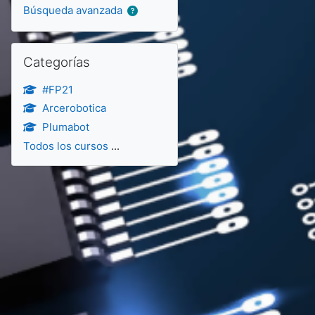
Búsqueda avanzada
Salta Categorías
Categorías
#FP21
Arcerobotica
Plumabot
Todos los cursos
...