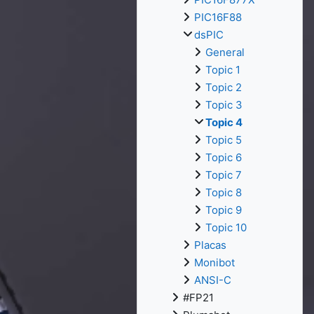
PIC16F88
dsPIC
General
Topic 1
Topic 2
Topic 3
Topic 4
Topic 5
Topic 6
Topic 7
Topic 8
Topic 9
Topic 10
Placas
Monibot
ANSI-C
#FP21