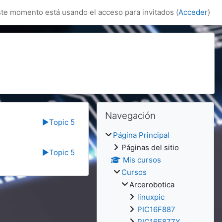
te momento está usando el acceso para invitados (
Acceder
)
Bloques
Salta Navegación
Navegación
▶︎
Topic 5
Página Principal
Páginas del sitio
▶︎
Topic 5
Mis cursos
Cursos
Arcerobotica
linuxpic
PIC16F887
PIC16F877X