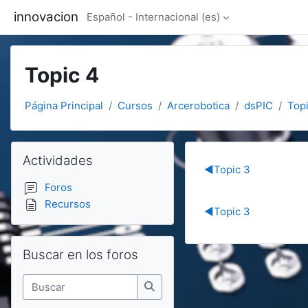
Salta al contenido principal
innovacion
Español - Internacional ‎(es)‎
Topic 4
Página Principal
Cursos
Arcerobotica
dsPIC
Top
Bloques
Salta Actividades
Actividades
Section out
◀︎
Topic 3
Foros
Recursos
◀︎
Topic 3
Salta Buscar en los foros
Buscar en los foros
Buscar
Buscar