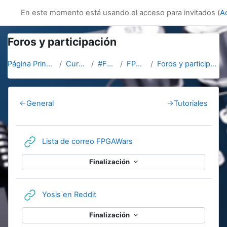
Salta al contenido principal
innovacion
En este momento está usando el acceso para invitados (
A
Foros y participación
Página Principal
Cursos
#FP21
FPGAs
Foros y participación
Section outline
←
General
→
Tutoriales
URL
Lista de correo FPGAWars
Finalización
URL
Yosis en Reddit
Finalización