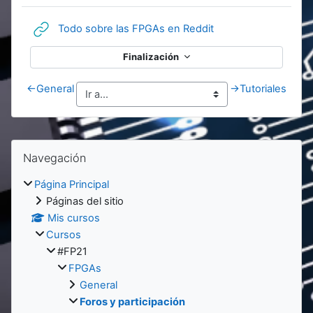
URL
Todo sobre las FPGAs en Reddit
Finalización
←
General
→
Tutoriales
Bloques
Bloques
Salta Navegación
Navegación
Página Principal
Páginas del sitio
Mis cursos
Cursos
#FP21
FPGAs
General
Foros y participación