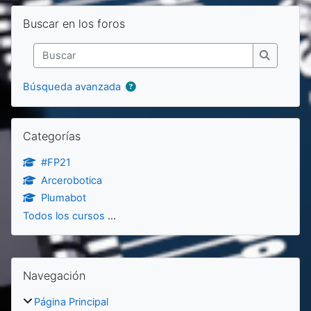
Salta Buscar en los foros
Buscar en los foros
Buscar
Buscar
Búsqueda avanzada
Salta Categorías
Categorías
#FP21
Arcerobotica
Plumabot
Todos los cursos
...
Bloques
Salta Navegación
Navegación
Página Principal