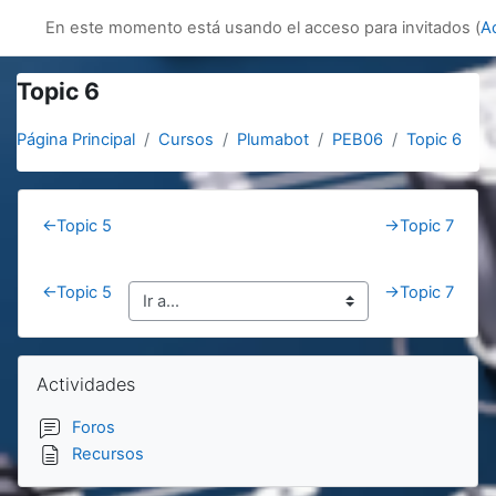
Salta al contenido principal
innovacion
En este momento está usando el acceso para invitados (
A
Topic 6
Página Principal
Cursos
Plumabot
PEB06
Topic 6
Section outline
←
Topic 5
→
Topic 7
←
Topic 5
→
Topic 7
Bloques
Salta Actividades
Actividades
Foros
Recursos