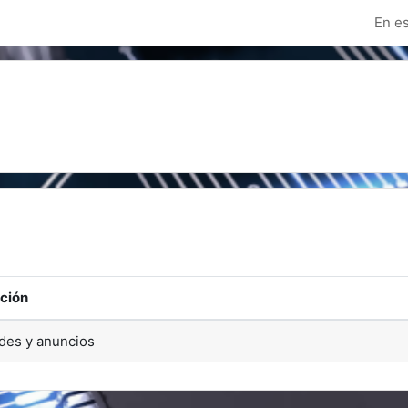
En es
foros
ción
es y anuncios