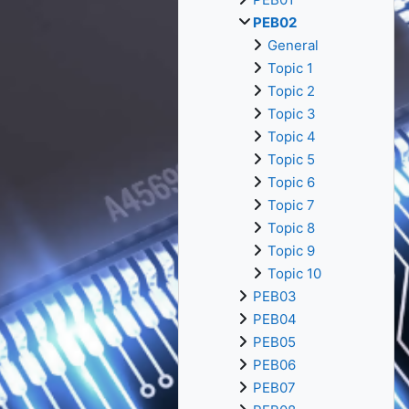
PEB02
General
Topic 1
Topic 2
Topic 3
Topic 4
Topic 5
Topic 6
Topic 7
Topic 8
Topic 9
Topic 10
PEB03
PEB04
PEB05
PEB06
PEB07