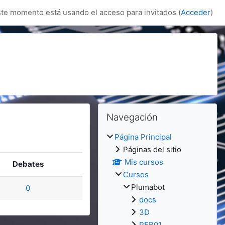
te momento está usando el acceso para invitados (
Acceder
)
Bloques
Bloques
Salta Navegación
Navegación
Página Principal
Páginas del sitio
Mis cursos
Debates
Cursos
Plumabot
0
docs
3D
PEB01