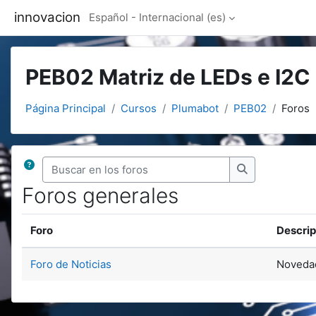
Salta al contenido principal
innovacion
Español - Internacional ‎(es)‎
PEB02 Matriz de LEDs e I2C
Página Principal
Cursos
Plumabot
PEB02
Foros
Buscar en los foros
Buscar en los 
Foros generales
Foro
Descrip
Foro de Noticias
Novedad