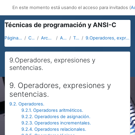
Salta al contenido principal
innovacion
En este momento está usando el acceso para invitados (
A
Técnicas de programación y ANSI-C
Página Principal
Cursos
Arcerobotica
ANSI-C
Topic 1
9.Operadores, expresiones y sentencias.
9.Operadores, expresiones y
sentencias.
Requisitos de finalización
9. Operadores, expresiones y
sentencias.
9.2. Operadores.
9.2.1. Operadores aritméticos.
9.2.2. Operadores de asignación.
9.2.3. Operadores incrementales.
9.2.4. Operadores relacionales.