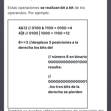
Estas operaciones
se realizan bit a bit
de los
operandos. Por ejemplo:
4&12 // 0100 & 1100 = 0100 =4
4|8 // 0100 | 1000 = 1100 =12
8>>3 //desplaza 3 posiciones a la
derecha los bits del
// número 8 en binario
0000000000001000
resulta:
//
0000000000000001
. los tres bits de la
derecha se pierden
También se pueden utilizar oeradores de asignación del