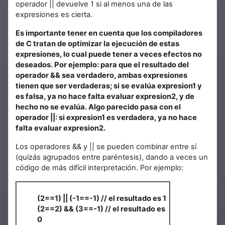
operador || devuelve 1 si al menos una de las
expresiones es cierta.
Es importante tener en cuenta que los compiladores
de C tratan de optimizar la ejecución de estas
expresiones, lo cual puede tener a veces efectos no
deseados. Por ejemplo: para que el resultado del
operador && sea verdadero, ambas expresiones
tienen que ser verdaderas; si se evalúa expresion1 y
es falsa, ya no hace falta evaluar expresion2, y de
hecho no se evalúa. Algo parecido pasa con el
operador ||: si expresion1 es verdadera, ya no hace
falta evaluar expresion2.
Los operadores && y || se pueden combinar entre sí
(quizás agrupados entre paréntesis), dando a veces un
código de más difícil interpretación. Por ejemplo:
(2==1) || (-1==-1) // el resultado es 1
(2==2) && (3==-1) // el resultado es
0