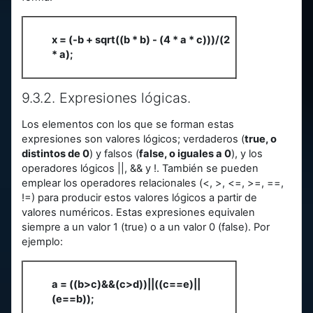
x = (-b + sqrt((b * b) - (4 * a * c)))/(2
* a);
9.3.2. Expresiones lógicas.
Los elementos con los que se forman estas
expresiones son valores lógicos; verdaderos (
true, o
distintos de 0
) y falsos (
false, o iguales a 0
), y los
operadores lógicos ||, && y !. También se pueden
emplear los operadores relacionales (<, >, <=, >=, ==,
!=) para producir estos valores lógicos a partir de
valores numéricos. Estas expresiones equivalen
siempre a un valor 1 (true) o a un valor 0 (false). Por
ejemplo:
a = ((b>c)&&(c>d))||((c==e)||
(e==b));