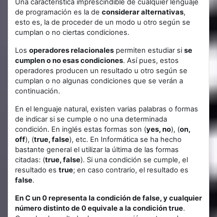
Una característica imprescindible de cualquier lenguaje
de programación es la de
considerar alternativas
,
esto es, la de proceder de un modo u otro según se
cumplan o no ciertas condiciones.
Los
operadores relacionales
permiten estudiar si
se
cumplen o no esas condiciones
. Así pues, estos
operadores producen un resultado u otro según se
cumplan o no algunas condiciones que se verán a
continuación.
En el lenguaje natural, existen varias palabras o formas
de indicar si se cumple o no una determinada
condición. En inglés estas formas son (
yes, no
), (
on,
off
), (
true, false
), etc. En Informática se ha hecho
bastante general el utilizar la última de las formas
citadas: (
true, false
). Si una condición se cumple, el
resultado es
true
; en caso contrario, el resultado es
false
.
En C un 0 representa la condición de false, y cualquier
número distinto de 0 equivale a la condición true
.