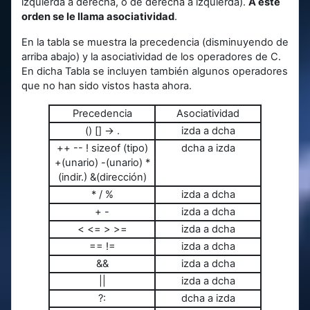
izquierda a derecha, o de derecha a izquierda).
A este
orden se le llama asociatividad
.
En la tabla se muestra la precedencia (disminuyendo de
arriba abajo) y la asociatividad de los operadores de C.
En dicha Tabla se incluyen también algunos operadores
que no han sido vistos hasta ahora.
Precedencia
Asociatividad
() [] -> .
izda a dcha
++ -- ! sizeof (tipo)
dcha a izda
+(unario) -(unario) *
(indir.) &(dirección)
* / %
izda a dcha
+ -
izda a dcha
< <= > >=
izda a dcha
== !=
izda a dcha
&&
izda a dcha
||
izda a dcha
?:
dcha a izda