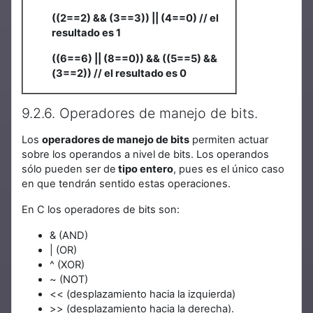
((2==2) && (3==3)) || (4==0) // el
resultado es 1
((6==6) || (8==0)) && ((5==5) &&
(3==2)) // el resultado es 0
9.2.6. Operadores de manejo de bits.
Los
operadores de manejo de bits
permiten actuar
sobre los operandos a nivel de bits. Los operandos
sólo pueden ser de
tipo entero
, pues es el único caso
en que tendrán sentido estas operaciones.
En C los operadores de bits son:
& (AND)
| (OR)
^ (XOR)
~ (NOT)
<< (desplazamiento hacia la izquierda)
>> (desplazamiento hacia la derecha).