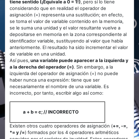
tiene sentido (¡Equivale a 0 = 1!)
, pero sí lo tiene
considerando que en realidad el operador de
asignación (=) representa una sustitución; en efecto,
se toma el valor de variable contenido en la memoria,
se le suma una unidad y el valor resultante vuelve a
depositarse en memoria en la zona correspondiente al
identificador variable, sustituyendo al valor que había
anteriormente. El resultado ha sido incrementar el valor
de variable en una unidad.
Así pues,
una variable puede aparecer a la izquierda y
a la derecha del operador (=)
. Sin embargo, a la
izquierda del operador de asignación (=) no puede
haber nunca una expresión: tiene que ser
necesariamente el nombre de una variable. Es
incorrecto, por tanto, escribir algo así como:
a + b = c; // INCORRECTO
Existen otros cuatro operadores de asignación (
+=, -=,
*= y /=
) formados por los 4 operadores aritméticos
seguidos por el carácter de igualdad. Estos operadores