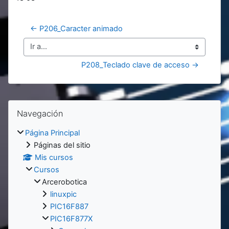
← P206_Caracter animado
Ir a...
P208_Teclado clave de acceso →
Bloques
Bloques
Salta Navegación
Navegación
Página Principal
Páginas del sitio
Mis cursos
Cursos
Arcerobotica
linuxpic
PIC16F887
PIC16F877X