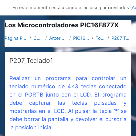
Salta al contenido principal
innovacion
En este momento está usando el acceso para invitados (
A
Los Microcontroladores PIC16F877X
Página Principal
Cursos
Arcerobotica
PIC16F877X
Topic 4
P207_Teclado1
P207_Teclado1
Requisitos de finalización
Realizar un programa para controlar un
teclado numérico de 4x3 teclas conectado
en el PORTB junto con el LCD. El programa
debe capturar las teclas pulsadas y
mostrarlas en el LCD. Al pulsar la tecla ‘*’ se
debe borrar la pantalla y devolver el cursor a
la posición inicial.