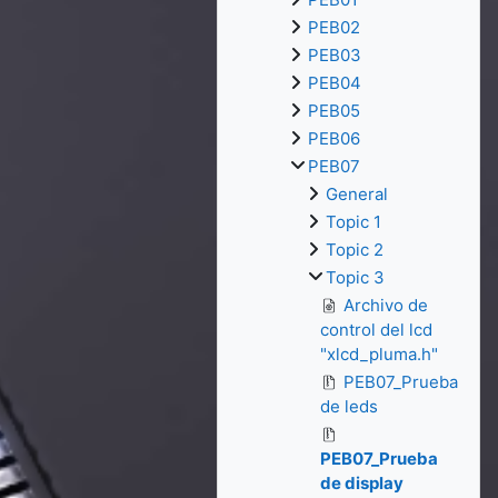
PEB02
PEB03
PEB04
PEB05
PEB06
PEB07
General
Topic 1
Topic 2
Topic 3
Archivo de
control del lcd
"xlcd_pluma.h"
PEB07_Prueba
de leds
PEB07_Prueba
de display