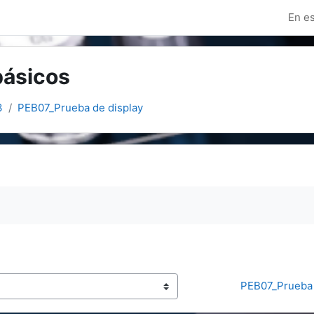
En es
básicos
3
PEB07_Prueba de display
PEB07_Prueba 