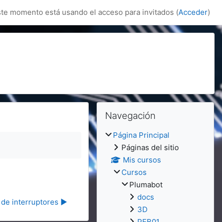
te momento está usando el acceso para invitados (
Acceder
)
Bloques
Bloques
Salta Navegación
Navegación
Página Principal
Páginas del sitio
Mis cursos
Cursos
Plumabot
docs
de interruptores ▶︎
3D
PEB01