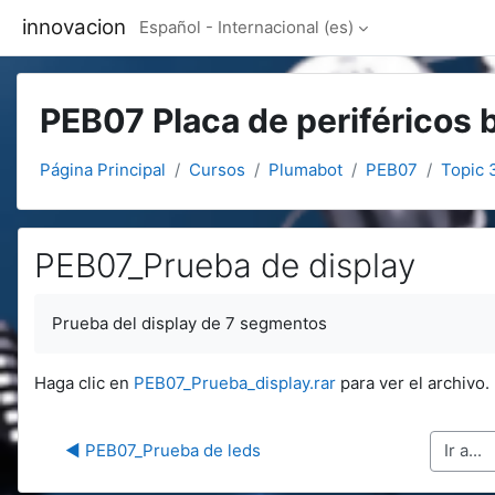
Salta al contenido principal
innovacion
Español - Internacional ‎(es)‎
PEB07 Placa de periféricos 
Página Principal
Cursos
Plumabot
PEB07
Topic 
PEB07_Prueba de display
Requisitos de finalización
Prueba del display de 7 segmentos
Haga clic en
PEB07_Prueba_display.rar
para ver el archivo.
◀︎ PEB07_Prueba de leds
Ir a...