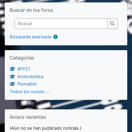
Salta Buscar en los foros
Buscar en los foros
Buscar
Buscar
Búsqueda avanzada
Salta Categorías
Categorías
#FP21
Arcerobotica
Plumabot
Todos los cursos
...
Bloques
Salta Avisos recientes
Avisos recientes
(Aún no se han publicado noticias.)