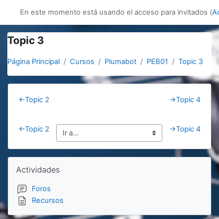
Salta al contenido principal
innovacion
En este momento está usando el acceso para invitados (
A
Topic 3
Página Principal
Cursos
Plumabot
PEB01
Topic 3
Section outline
←
Topic 2
→
Topic 4
←
Topic 2
→
Topic 4
Bloques
Salta Actividades
Actividades
Foros
Recursos