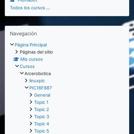
Plumabot
Todos los cursos
...
Bloques
Salta Navegación
Navegación
Página Principal
Páginas del sitio
Mis cursos
Cursos
Arcerobotica
linuxpic
PIC16F887
General
Topic 1
Topic 2
Topic 3
Topic 4
Topic 5