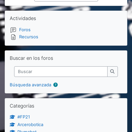
Bloques
Salta Actividades
Actividades
Foros
Recursos
Salta Buscar en los foros
Buscar en los foros
Buscar
Buscar
Búsqueda avanzada
Salta Categorías
Categorías
#FP21
Arcerobotica