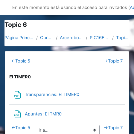
Salta al contenido principal
innovacion
En este momento está usando el acceso para invitados (
A
Topic 6
Página Principal
Cursos
Arcerobotica
PIC16F887
Topic 6
Section outline
←
Topic 5
→
Topic 7
El TIMER0
Archivo
Transparencias: El TIMER0
Archivo
Apuntes: El TMR0
←
Topic 5
→
Topic 7