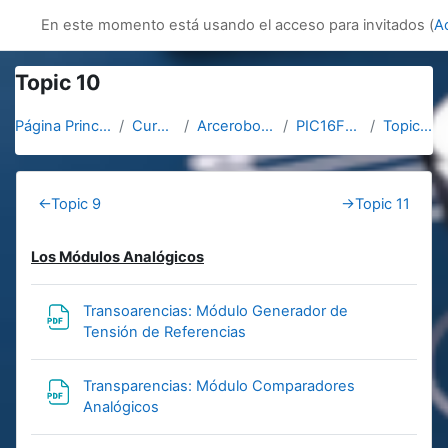
Salta al contenido principal
innovacion
En este momento está usando el acceso para invitados (
A
Topic 10
Página Principal
Cursos
Arcerobotica
PIC16F887
Topic 10
Section outline
←
Topic 9
→
Topic 11
Los Módulos Analógicos
Transoarencias: Módulo Generador de
Archivo
Tensión de Referencias
Transparencias: Módulo Comparadores
Archivo
Analógicos