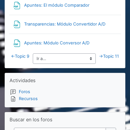
Archivo
Apuntes: El módulo Comparador
Archivo
Transparencias: Módulo Convertidor A/D
Archivo
Apuntes: Módulo Conversor A/D
←
Topic 9
→
Topic 11
Bloques
Salta Actividades
Actividades
Foros
Recursos
Salta Buscar en los foros
Buscar en los foros