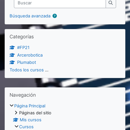
Buscar
Buscar
Búsqueda avanzada
Salta Categorías
Categorías
#FP21
Arcerobotica
Plumabot
Todos los cursos
...
Bloques
Salta Navegación
Navegación
Página Principal
Páginas del sitio
Mis cursos
Cursos