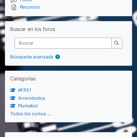
Recursos
Salta Buscar en los foros
Buscar en los foros
Buscar
Buscar
Búsqueda avanzada
Salta Categorías
Categorías
#FP21
Arcerobotica
Plumabot
Todos los cursos
...
Bloques
Salta Navegación