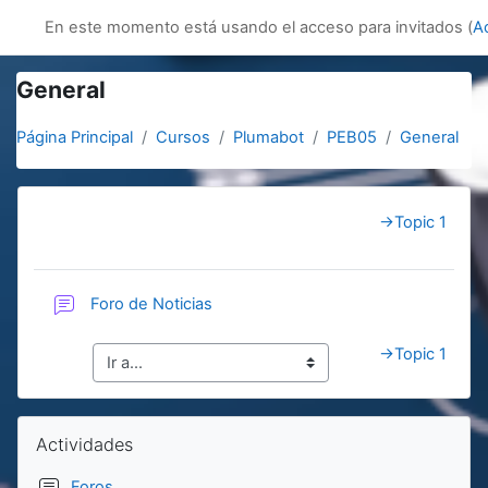
Salta al contenido principal
innovacion
En este momento está usando el acceso para invitados (
A
General
Página Principal
Cursos
Plumabot
PEB05
General
Section outline
→
Topic 1
Foro de Noticias
→
Topic 1
Bloques
Salta Actividades
Actividades
Foros