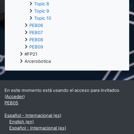
Topic 8
Topic 9
Topic 10
PEB06
PEB07
PEB08
PEB09
#FP21
Arcerobotica
En este momento está usando el acceso para invitados
(
Acceder
)
PEB05
Español - Internacional ‎(es)‎
English ‎(en)‎
Español - Internacional ‎(es)‎