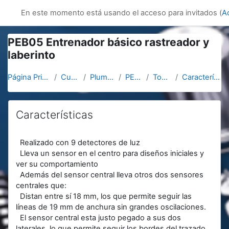
Salta al contenido principal
innovacion
En este momento está usando el acceso para invitados (
A
PEB05 Entrenador básico rastreador y
laberinto
Página Principal
Cursos
Plumabot
PEB05
Topic 2
Características
Características
Requisitos de finalización
Realizado con 9 detectores de luz
Lleva un sensor en el centro para diseños iniciales y
ver su comportamiento
Además del sensor central lleva otros dos sensores
centrales que:
Distan entre sí 18 mm, los que permite seguir las
líneas de 19 mm de anchura sin grandes oscilaciones.
El sensor central esta justo pegado a sus dos
laterales, lo que permite seguir los bordes del trazado.