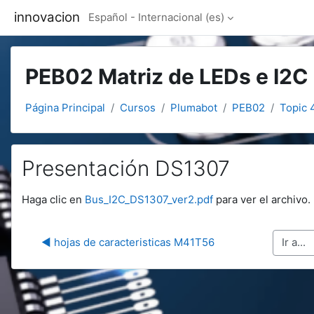
Salta al contenido principal
innovacion
Español - Internacional ‎(es)‎
PEB02 Matriz de LEDs e I2C
Página Principal
Cursos
Plumabot
PEB02
Topic 
Presentación DS1307
Requisitos de finalización
Haga clic en
Bus_I2C_DS1307_ver2.pdf
para ver el archivo.
◀︎ hojas de caracteristicas M41T56
Ir a...