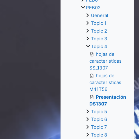
PEB02
General
Topic 1
Topic 2
Topic 3
Topic 4
hojas de
caracteristidas
SS_1307
hojas de
caracteristicas
M41T56
Presentación
DS1307
Topic 5
Topic 6
Topic 7
Topic 8