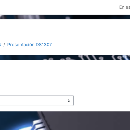
En es
4
Presentación DS1307